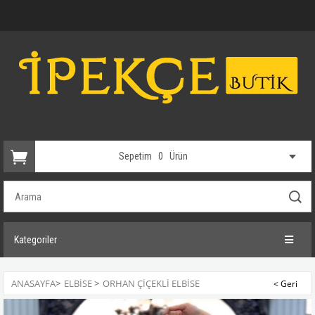
Sepetim
0
Ürün
Kategoriler
ANASAYFA
>
ELBİSE
>
ORHAN ÇIÇEKLI ELBISE