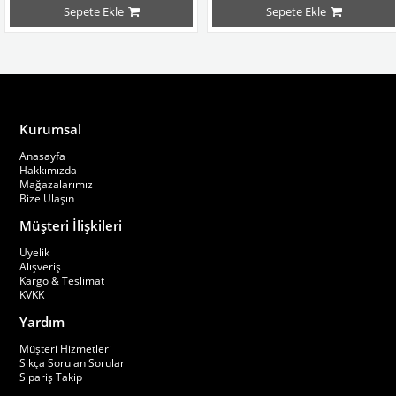
Sepete Ekle
Sepete Ekle
Çekme asla yapmaz
Çekme asla yapmaz
a program yıkaması önerilir,kurutmaya atılmaz.
                        Not:30 derecede kısa program yıkaması önerilir,kurutmaya atılma
                        Not:30 derecede k
Kurumsal
Anasayfa
Hakkımızda
Mağazalarımız
Bize Ulaşın
Müşteri İlişkileri
Üyelik
Alışveriş
Kargo & Teslimat
KVKK
Yardım
Müşteri Hizmetleri
Sıkça Sorulan Sorular
Sipariş Takip