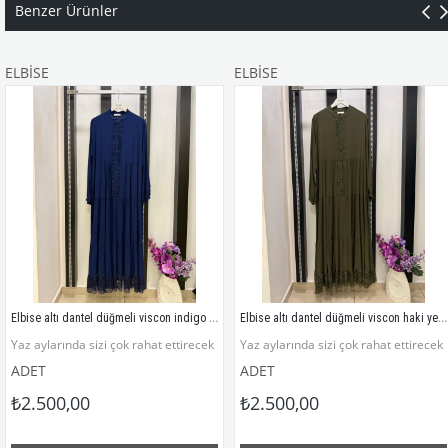
Benzer Ürünler
ELBİSE
ELBİSE
Elbise altı dantel düğmeli viscon indigo mavisi
Elbise altı dantel düğmeli viscon haki yeşili
ir elbise modelimiz
Yaz aylarında sizi çok rahat ettirecek bir elbise modelimiz
Yaz aylarında sizi çok rahat ettirecek
ADET
ADET
₺2.500,00
₺2.500,00
Viscon pamuklu kumaştır
Viscon pamuklu kumaştır