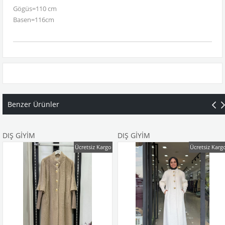
Gögüs=110 cm
Basen=116cm
Benzer Ürünler
DIŞ GİYİM
DIŞ GİYİM
Ücretsiz Kargo
Ücretsiz Karg