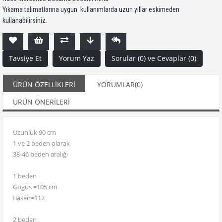
Yıkama talimatlarına uygun kullanımlarda uzun yıllar eskimeden
kullanabilirsiniz.
Tavsiye Et
Yorum Yaz
Sorular (0) ve Cevaplar (0)
ÜRÜN ÖZELLIKLERI
YORUMLAR
(0)
ÜRÜN ÖNERILERI
Uzunluk 90 cm
1 ve 2 beden olarak
38-46 beden aralığı
1 beden
Gögüs =105 cm
Basen=112
2 beden