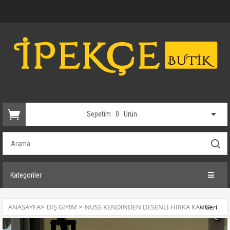
Sepetim
0
Ürün
Kategoriler
ANASAYFA
>
DIŞ GİYİM
>
NUSS KENDINDEN DESENLI HIRKA KAHVE