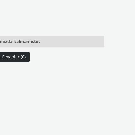
ımızda kalmamıştır.
e Cevaplar (0)