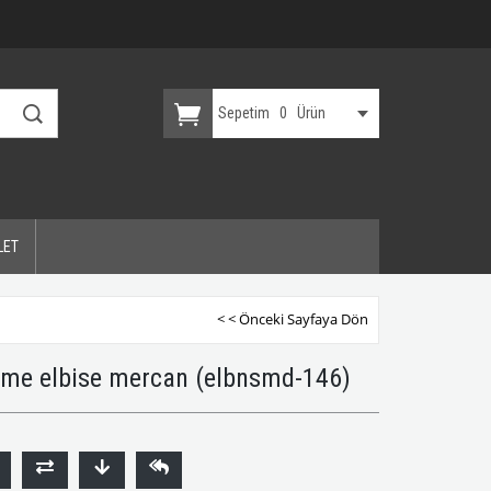
Sepetim
0
Ürün
LET
< < Önceki Sayfaya Dön
ğme elbise mercan
(elbnsmd-146)