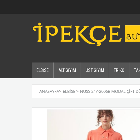
ELBİSE
ALT GİYİM
ÜST GİYİM
TRİKO
TA
ANASAYFA
>
ELBİSE
>
NUSS 24Y-2006B MODAL ÇIFT 