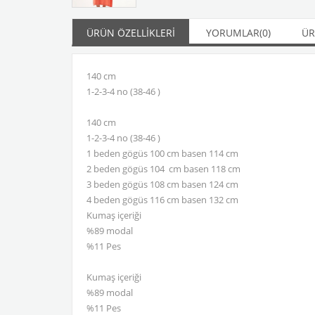
ÜRÜN ÖZELLIKLERI
YORUMLAR
(0)
ÜR
140 cm
1-2-3-4 no (38-46 )
140 cm
1-2-3-4 no (38-46 )
1 beden gögüs 100 cm basen 114 cm
2 beden gögüs 104 cm basen 118 cm
3 beden gögüs 108 cm basen 124 cm
4 beden gögüs 116 cm basen 132 cm
Kumaş içeriği
%89 modal
%11 Pes
Kumaş içeriği
%89 modal
%11 Pes