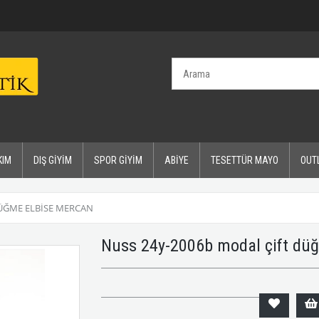
KIM
DIŞ GİYİM
SPOR GİYİM
ABİYE
TESETTÜR MAYO
OUT
DÜĞME ELBISE MERCAN
Nuss 24y-2006b modal çift dü