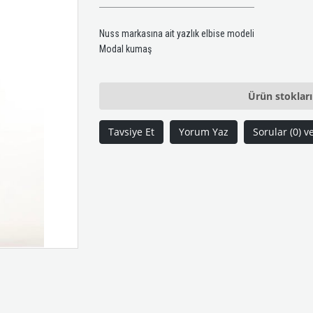
Nuss markasına ait yazlık elbise modeli
Modal kumaş
Ürün stoklar
Tavsiye Et
Yorum Yaz
Sorular (0) v