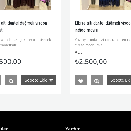
 altı dantel düğmeli viscon
Elbise altı dantel düğmeli visco
ut
indigo mavisi
larında sizi çok rahat ettirecek bir
Yaz aylarında sizi çok rahat ettire
 modelimiz
elbise modelimiz
 pamuklu kumaştır
Viscon pamuklu kumaştır
ADET
 asla yapmaz
Çekme asla yapmaz
500,00
₺2.500,00
0 derecede kısa program yıkaması
Not:30 derecede kısa program y
ir,kurutmaya atılmaz.
önerilir,kurutmaya atılmaz.
Sepete Ekle
Sepete Ekl
ileri
Yardım