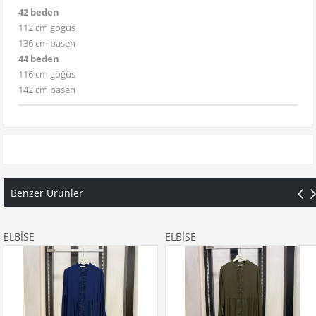
42 beden
112 cm göğüs
136 cm basen
44 beden
116 cm göğüs
142 cm basen
Benzer Ürünler
ELBİSE
ELBİSE