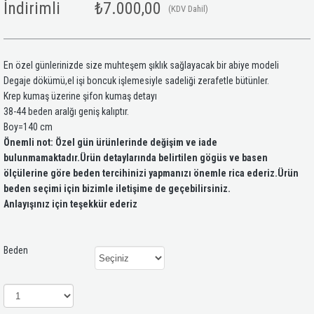
İndirimli
₺7.000,00
(KDV Dahil)
En özel günlerinizde size muhteşem şıklık sağlayacak bir abiye modeli
Degaje dökümü,el işi boncuk işlemesiyle sadeliği zerafetle bütünler.
Krep kumaş üzerine şifon kumaş detayı
38-44 beden aralğı geniş kalıptır.
Boy=140 cm
Önemli not: Özel gün ürünlerinde değişim ve iade
bulunmamaktadır.Ürün detaylarında belirtilen gögüs ve basen
ölçülerine göre beden tercihinizi yapmanızı önemle rica ederiz.Ürün
beden seçimi için bizimle iletişime de geçebilirsiniz.
Anlayışınız için teşekkür ederiz
Beden