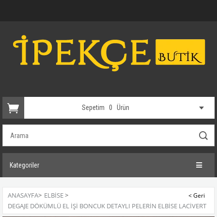
Sepetim
0
Ürün
Kategoriler
ANASAYFA
>
ELBİSE
>
DEGAJE DÖKÜMLÜ EL IŞI BONCUK DETAYLI PELERIN ELBISE LACIVERT