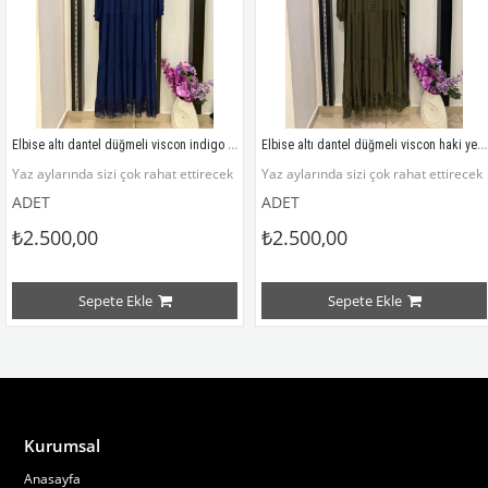
Elbise altı dantel düğmeli viscon indigo mavisi
Elbise altı dantel düğmeli viscon haki yeşili
ir elbise modelimiz
Yaz aylarında sizi çok rahat ettirecek bir elbise modelimiz
Yaz aylarında sizi çok rahat ettirecek
ADET
ADET
₺2.500,00
₺2.500,00
Viscon pamuklu kumaştır
Viscon pamuklu kumaştır
Sepete Ekle
Sepete Ekle
Çekme asla yapmaz
Çekme asla yapmaz
a program yıkaması önerilir,kurutmaya atılmaz.
                        Not:30 derecede kısa program yıkaması önerilir,kurutmaya atılma
                        Not:30 derecede k
Kurumsal
Anasayfa