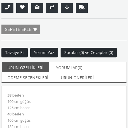
Tavsiye Et
Yorum Yaz
Sorular (0) ve Cevaplar (0)
ÜRÜN ÖZELLIKLERI
YORUMLAR
(0)
ÖDEME SEÇENEKLERI
ÜRÜN ÖNERILERI
38 beden
100 cm göğüs
126 cm basen
40 beden
106 cm göğüs
132 cm basen