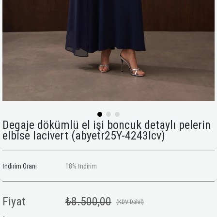
Degaje dökümlü el işi boncuk detaylı pelerin
elbise lacivert
(abyetr25Y-4243lcv)
İndirim Oranı
18
%
İndirim
Fiyat
₺8.500,00
(KDV Dahil)